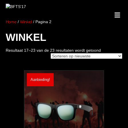
M
E
Home
/
Winkel
/ Pagina 2
N
U
WINKEL
Gesorteerd
Resultaat 17–23 van de 23 resultaten wordt getoond
op
nieuwste
Aanbieding!