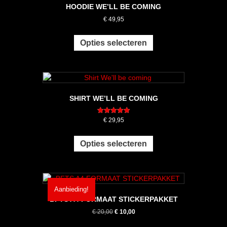
HOODIE WE’LL BE COMING
€
49,95
Dit
product
Opties selecteren
heeft
meerdere
variaties.
Deze
optie
SHIRT WE’LL BE COMING
kan
gekozen
Gewaardeerd
€
29,95
worden
5.00
Dit
uit 5
op
product
de
Opties selecteren
heeft
productpagina
meerdere
variaties.
Deze
Aanbieding!
optie
BFTS A4 FORMAAT STICKERPAKKET
kan
Oorspronkelijke
Huidige
€
20,00
€
10,00
gekozen
prijs
prijs
worden