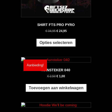
SHIRT FTS PRO PYRO
Oorspronkelijke
Huidige
€
34,95
€
24,95
prijs
prijs
Dit
was:
is:
product
Opties selecteren
€ 34,95.
€ 24,95.
heeft
meerdere
variaties.
Deze
Aanbieding!
optie
AANSTEKER 040
kan
Oorspronkelijke
Huidige
€
2,50
€
1,00
gekozen
prijs
prijs
worden
was:
is:
op
Toevoegen aan winkelwagen
€ 2,50.
€ 1,00.
de
productpagina