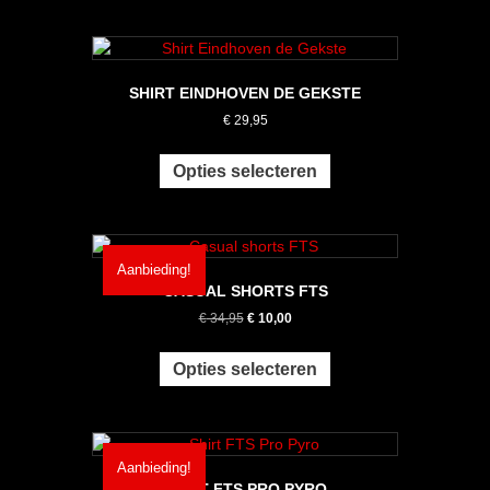
productpagina
meerdere
variaties.
Deze
optie
SHIRT EINDHOVEN DE GEKSTE
kan
€
29,95
gekozen
worden
Dit
op
product
Opties selecteren
de
heeft
productpagina
meerdere
variaties.
Deze
Aanbieding!
optie
CASUAL SHORTS FTS
kan
Oorspronkelijke
Huidige
€
34,95
€
10,00
gekozen
prijs
prijs
worden
Dit
was:
is:
op
product
Opties selecteren
€ 34,95.
€ 10,00.
de
heeft
productpagina
meerdere
variaties.
Deze
Aanbieding!
optie
SHIRT FTS PRO PYRO