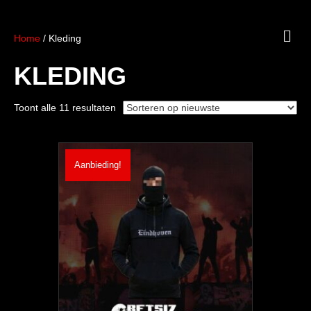
M
Home
/ Kleding
E
N
KLEDING
U
Gesorteerd
Toont alle 11 resultaten
op
nieuwste
Aanbieding!