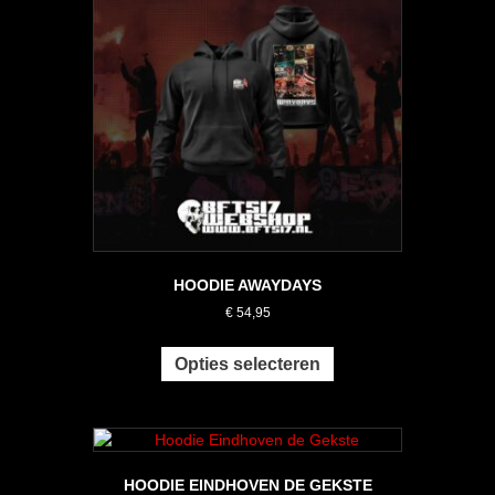
kan
gekozen
worden
op
de
productpagina
HOODIE AWAYDAYS
€
54,95
Dit
product
Opties selecteren
heeft
meerdere
variaties.
Deze
optie
HOODIE EINDHOVEN DE GEKSTE
kan