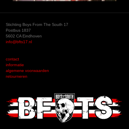
Stichting Boys From The South 17
Postbus 1837
5602 CA Eindhoven
info@bfts17.nl
contact
informatie
algemene voorwaarden
retourneren