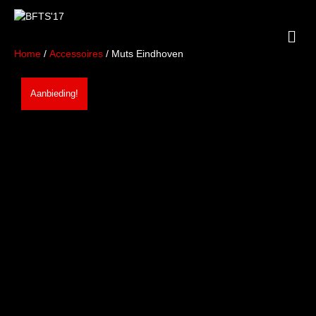
M
E
Home
/
Accessoires
/ Muts Eindhoven
N
U
Aanbieding!