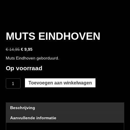
MUTS EINDHOVEN
Oorspronkelijke
Huidige
€
14,95
€
9,95
prijs
prijs
Muts Eindhoven geborduurd.
was:
is:
€ 14,95.
€ 9,95.
Op voorraad
Muts
Toevoegen aan winkelwagen
Eindhoven
aantal
Beschrijving
Aanvullende informatie